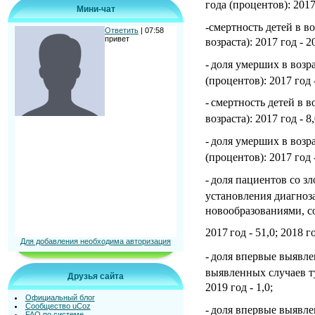
года (процентов): 2017 
Мини-чат
-смертность детей в в
возраста): 2017 год - 2
-
доля умерших в возра
(процентов): 2017 год -
-
смертность детей в в
возраста): 2017 год - 8,
-
доля умерших в возра
(процентов): 2017 год -
-
доля пациентов со з
установления диагноза
новообразованиями, со
2017
год - 51,0; 2018 го
Для добавления необходима авторизация
-
доля впервые выявле
выявленных случаев туб
Друзья сайта
2019 год - 1,0;
Официальный блог
Сообщество uCoz
-
доля впервые выявлен
FAQ по системе