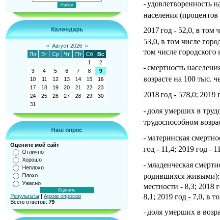
-
удовлетворенность н
населения (процентов
Календарь
2017
год - 52,0, в том
53,0, в том числе город
«
Август 2026
»
том числе городского н
Пн
Вт
Ср
Чт
Пт
Сб
Вс
1
2
-
смертность населени
3
4
5
6
7
8
9
возрасте на 100 тыс. ч
10
11
12
13
14
15
16
17
18
19
20
21
22
23
2018
год - 578,0; 2019 
24
25
26
27
28
29
30
31
-
доля умерших в труд
трудоспособном возраст
Наш опрос
-
материнская смертнос
Оцените мой сайт
год - 11,4; 2019 год - 11
Отлично
Хорошо
-
младенческая смертно
Неплохо
родившихся живыми): 20
Плохо
Ужасно
местности - 8,3; 2018 
8,1; 2019 год - 7,0, в 
Результаты
|
Архив опросов
Всего ответов:
79
-
доля умерших в возра