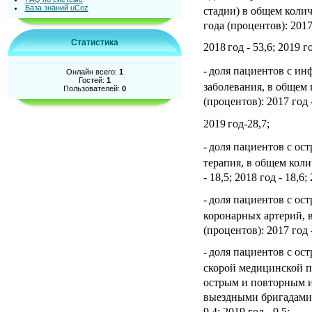
База знаний uCoz
стадии) в общем коли
года (процентов): 2017 
Статистика
2018
год - 53,6; 2019 г
-
доля пациентов с ин
Онлайн всего:
1
Гостей:
1
заболевания, в общем
Пользователей:
0
(процентов): 2017 год -
2019
год-28,7;
-
доля пациентов с ос
терапия, в общем коли
- 18,5; 2018 год - 18,6;
-
доля пациентов с ос
коронарных артерий, 
(процентов): 2017 год -
-
доля пациентов с ос
скорой медицинской п
острым и повторным 
выездными бригадами с
9,4; 2019 год - 9,5;